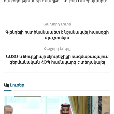
հաջողություններ է մաղթել Ռուբեն Ռուբինյանին։
Նախորդ Լուրը
Գլենդելի ոստիկանապետ է նշանակվել հայազգի
պաշտոնյա
Հաջորդ Lուրը
ՆԱՏՕ-ն Թուրքիայի Քյուրեջիքի ռազմաբազայում
գերմանական ՀՕՊ համակարգ է տեղակայել
Այլ
Լուրեր