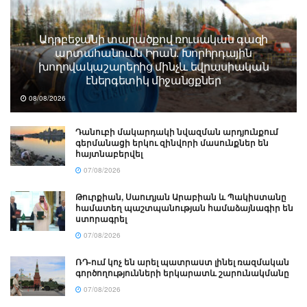
Ադրբեջանի տարածքով ռուսական գազի
արտահանումն Իրան. Խորհրդային
խողովակաշարերից մինչև եվրասիական
էներգետիկ միջանցքներ
08/08/2026
Դանուբի մակարդակի նվազման արդյունքում
գերմանացի երկու զինվորի մասունքներ են
հայտնաբերվել
07/08/2026
Թուրքիան, Սաուդյան Արաբիան և Պակիստանը
համատեղ պաշտպանության համաձայնագիր են
ստորագրել
07/08/2026
ՌԴ-ում կոչ են արել պատրաստ լինել ռազմական
գործողությունների երկարատև շարունակմանը
07/08/2026