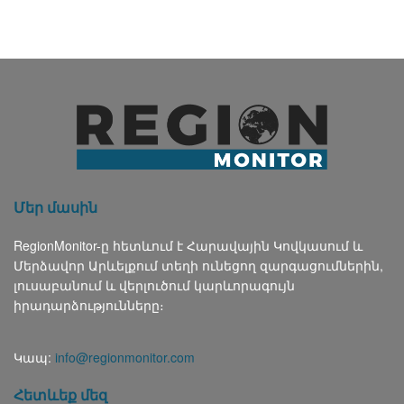
Մեր մասին
RegionMonitor-ը հետևում է Հարավային Կովկասում և
Մերձավոր Արևելքում տեղի ունեցող զարգացումներին,
լուսաբանում և վերլուծում կարևորագույն
իրադարձությունները։
Կապ:
info@regionmonitor.com
Հետևեք մեզ