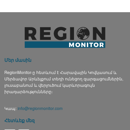
Մեր մասին
RegionMonitor-ը հետևում է Հարավային Կովկասում և
Մերձավոր Արևելքում տեղի ունեցող զարգացումներին,
լուսաբանում և վերլուծում կարևորագույն
իրադարձությունները։
Կապ:
info@regionmonitor.com
Հետևեք մեզ