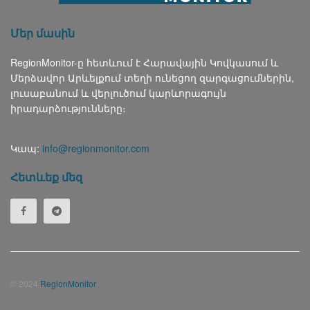
Մեր մասին
RegionMonitor-ը հետևում է Հարավային Կովկասում և
Մերձավոր Արևելքում տեղի ունեցող զարգացումներին,
լուսաբանում և վերլուծում կարևորագույն
իրադարձությունները։
Կապ:
info@regionmonitor.com
Հետևեք մեզ
© 2024
RegionMonitor