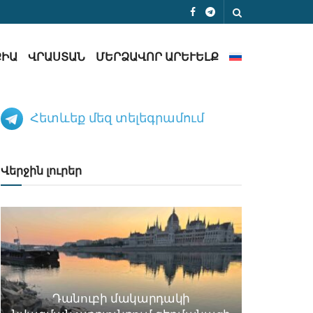
ՔԻԱ
ՎՐԱՍՏԱՆ
ՄԵՐՁԱՎՈՐ ԱՐԵՒԵԼՔ
Հետևեք մեզ տելեգրամում
Վերջին լուրեր
Դանուբի մակարդակի