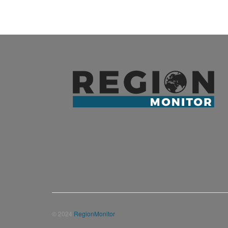
© 2024
RegionMonitor