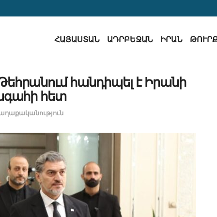
ՀԱՅԱՍՏԱՆ
ԱԴՐԲԵՋԱՆ
ԻՐԱՆ
ԹՈՒՐ
հրանում հանդիպել է Իրանի
գահի հետ
աղաքականություն