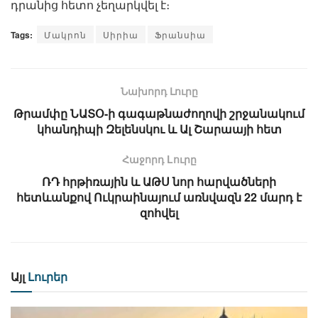
դրանից հետո չեղարկվել է։
Tags:
Մակրոն
Սիրիա
Ֆրանսիա
Նախորդ Լուրը
Թրամփը ՆԱՏՕ-ի գագաթնաժողովի շրջանակում
կհանդիպի Զելենսկու և Ալ Շարաայի հետ
Հաջորդ Lուրը
ՌԴ հրթիռային և ԱԹՍ նոր հարվածների
հետևանքով Ուկրաինայում առնվազն 22 մարդ է
զոհվել
Այլ
Լուրեր