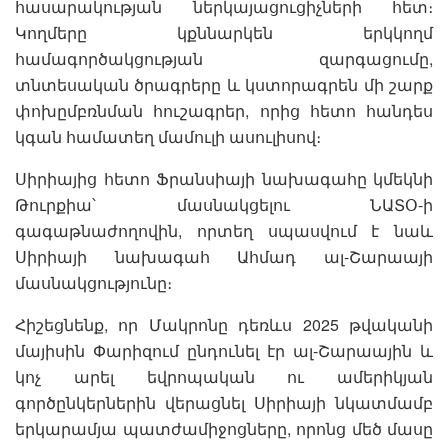
հասարակության ներկայացուցիչների հետ։
Կողմերը կքննարկեն երկկողմ
համագործակցության զարգացումը,
տնտեսական ծրագրերը և կստորագրեն մի շարք
փոխըմբռնման հուշագրեր, որից հետո հանդես
կգան համատեղ մամուլի ասուլիսով։
Սիրիայից հետո Ֆրանսիայի նախագահը կմեկնի
Թուրքիա՝ մասնակցելու ՆԱՏՕ-ի
գագաթնաժողովին, որտեղ սպասվում է նաև
Սիրիայի նախագահ Ահմադ ալ-Շարաայի
մասնակցությունը։
Հիշեցնենք, որ Մակրոնը դեռևս 2025 թվականի
մայիսին Փարիզում ընդունել էր ալ-Շարաային և
կոչ արել եվրոպական ու ամերիկյան
գործընկերներին վերացնել Սիրիայի նկատմամբ
երկարամյա պատժամիջոցները, որոնց մեծ մասը