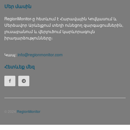
Մեր մասին
RegionMonitor-ը հետևում է Հարավային Կովկասում և
Մերձավոր Արևելքում տեղի ունեցող զարգացումներին,
լուսաբանում և վերլուծում կարևորագույն
իրադարձությունները։
Կապ:
info@regionmonitor.com
Հետևեք մեզ
© 2024
RegionMonitor