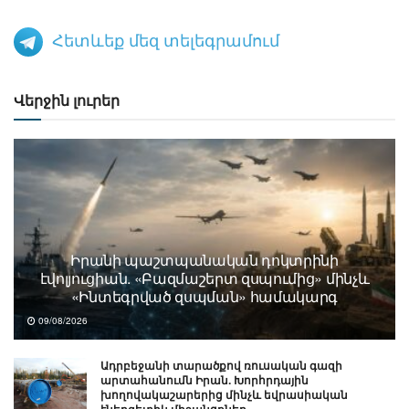
Հետևեք մեզ տելեգրամում
Վերջին լուրեր
Իրանի պաշտպանական դոկտրինի
էվոլյուցիան. «Բազմաշերտ զսպումից» մինչև
«Ինտեգրված զսպման» համակարգ
09/08/2026
Ադրբեջանի տարածքով ռուսական գազի
արտահանումն Իրան. Խորհրդային
խողովակաշարերից մինչև եվրասիական