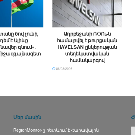
անը ծով չունի,
Ադրբեջանի ՌՕՈւ-ն
 դեմ է Ալիևը
համալրվել է թուրքական
ավեր գնում».
HAVELSAN ընկերության
միջազգայնագետ
տեղեկատվական
համակարգով
06/08/2026
Մեր մասին
Հ
RegionMonitor-ը հետևում է Հարավային