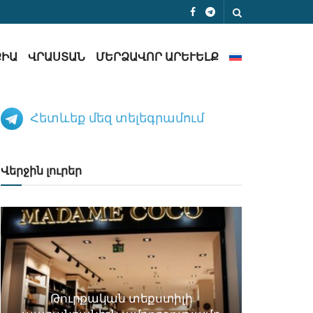
ՔԻԱ
ՎՐԱՍՏԱՆ
ՄԵՐՁԱՎՈՐ ԱՐԵՒԵԼՔ
Հետևեք մեզ տելեգրամում
Վերջին լուրեր
Թուրքական տեքստիլի