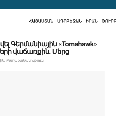
ՀԱՅԱՍՏԱՆ
ԱԴՐԲԵՋԱՆ
ԻՐԱՆ
ԹՈՒՐ
տվել Գերմանիային «Tomahawk»
երի վաճառքին. Մերց
ին
,
Քաղաքականություն