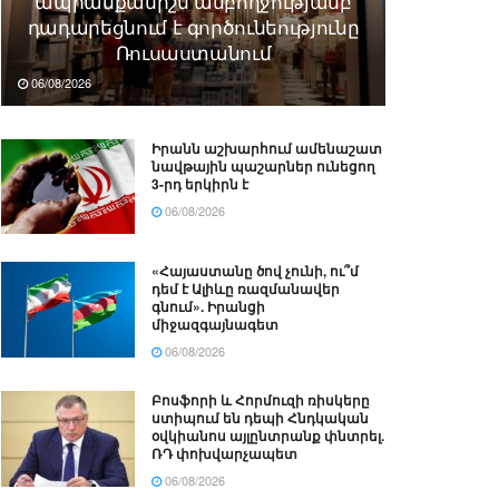
ապրանքանիշն ամբողջությամբ
դադարեցնում է գործունեությունը
Ռուսաստանում
06/08/2026
Իրանն աշխարհում ամենաշատ
նավթային պաշարներ ունեցող
3-րդ երկիրն է
06/08/2026
«Հայաստանը ծով չունի, ու՞մ
դեմ է Ալիևը ռազմանավեր
գնում». Իրանցի
միջազգայնագետ
06/08/2026
Բոսֆորի և Հորմուզի ռիսկերը
ստիպում են դեպի Հնդկական
օվկիանոս այլընտրանք փնտրել.
ՌԴ փոխվարչապետ
06/08/2026