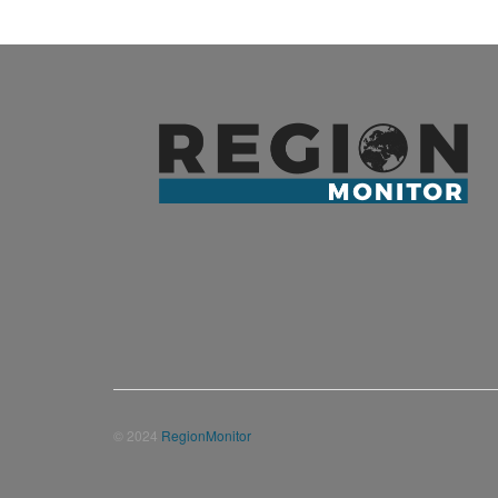
© 2024
RegionMonitor