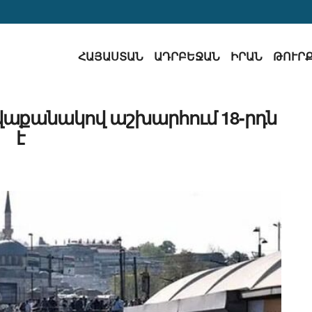
ՀԱՅԱՍՏԱՆ
ԱԴՐԲԵՋԱՆ
ԻՐԱՆ
ԹՈՒՐ
վաքանակով աշխարհում 18-րդն
է