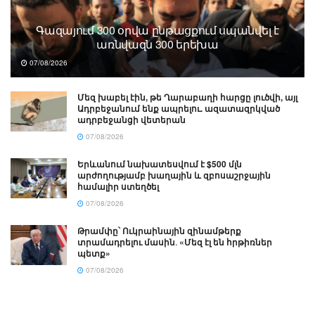
Գազայում 300 օրվա ընթացքում սպանվել է
առնվազն 300 երեխա
07/08/2026
Մեզ խաբել էին, թե Ղարաբաղի հարցը լուծվի, այլ
Ադրբեջանում ենք ապրելու. ազատազրկված
ադրբեջանցի վետերան
07/08/2026
Երևանում նախատեսվում է $500 մլն
արժողությամբ խաղային և զբոսաշրջային
համալիր ստեղծել
07/08/2026
Թրամփը՝ Ուկրաինային զինամթերք
տրամադրելու մասին․ «Մեզ էլ են հրթիռներ
պետք»
07/08/2026