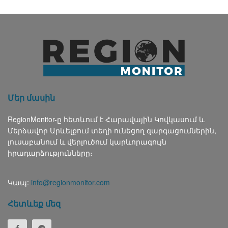
Մեր մասին
RegionMonitor-ը հետևում է Հարավային Կովկասում և
Մերձավոր Արևելքում տեղի ունեցող զարգացումներին,
լուսաբանում և վերլուծում կարևորագույն
իրադարձությունները։
Կապ:
info@regionmonitor.com
Հետևեք մեզ