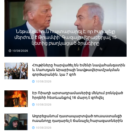
Նեթանյահուն հայտարարել է, որ Իսրայելը
մերժում է Թրամփի՝ Գազայի վերաբերյալ 15
կետից բաղկացած ծրագիրը
10/08/2026
Հութիները հարվածել են Եմենի նավահանգստին
և Սաուդյան Արաբիայի նավթավերամշակման
գործարանին․ կա 7 զոհ
10/08/2026
Էր Ռիադի արտադրամասերից մեկում բռնկված
հրդեհի հետևանքով 16 մարդ է զոհվել
10/08/2026
Ադրբեջանում դատապարտված ռուսաստանցի
ուսանողը դադարել է ճանաչել հարազատներին
10/08/2026