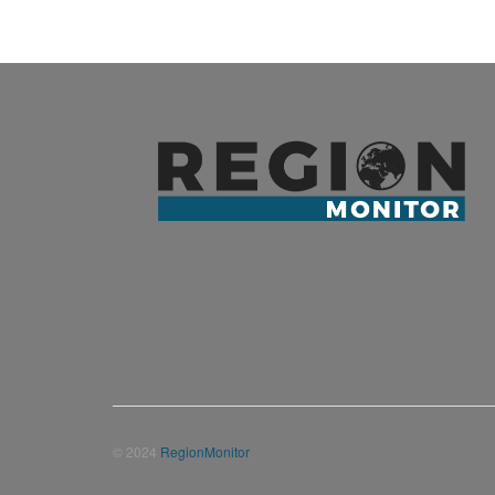
© 2024
RegionMonitor