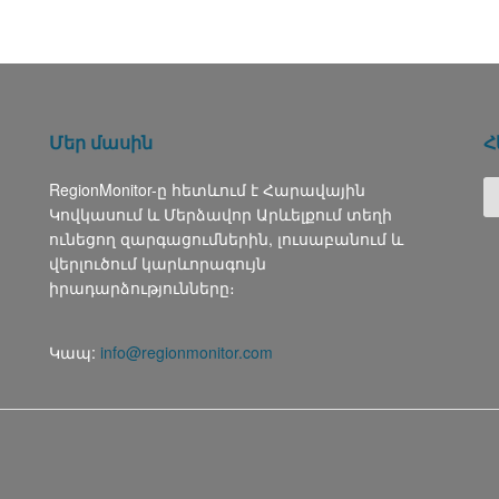
Մեր մասին
Հ
RegionMonitor-ը հետևում է Հարավային
Կովկասում և Մերձավոր Արևելքում տեղի
ունեցող զարգացումներին, լուսաբանում և
վերլուծում կարևորագույն
իրադարձությունները։
Կապ:
info@regionmonitor.com