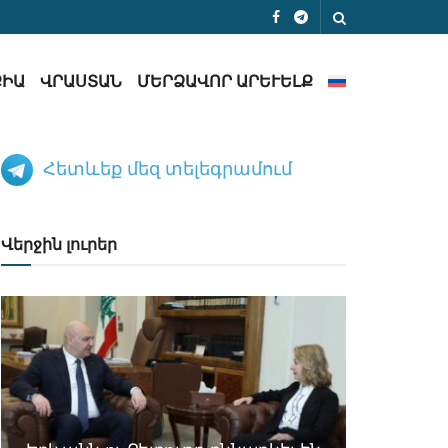
ՔԻԱ
ՎՐԱՍՏԱՆ
ՄԵՐՁԱՎՈՐ ԱՐԵՒԵԼՔ
Հետևեք մեզ տելեգրամում
Վերջին լուրեր