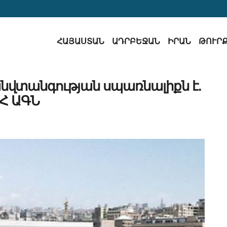
ՀԱՅԱՍՏԱՆ
ԱԴՐԲԵՋԱՆ
ԻՐԱՆ
ԹՈՒՐ
անվտանգության սպառնալիքն է.
Հ ԱԳՆ