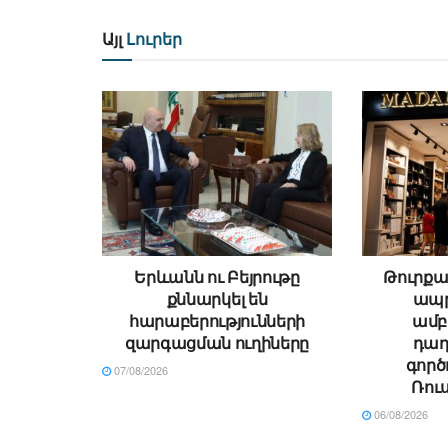
Այլ
Լուրեր
Երևանն ու Բեյրութը
Թուրքա
քննարկել են
ապր
հարաբերությունների
ամբ
զարգացման ուղիները
դադ
գործ
07/08/2026
Ռու
06/08/2026