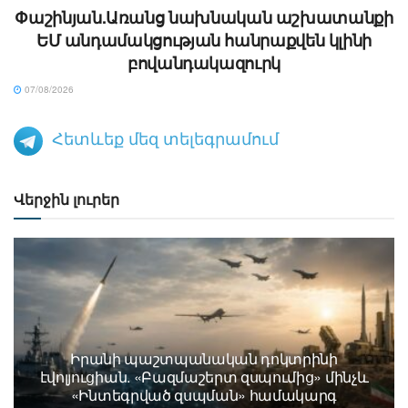
Փաշինյան.Առանց նախնական աշխատանքի
ԵՄ անդամակցության հանրաքվեն կլինի
բովանդակազուրկ
07/08/2026
Հետևեք մեզ տելեգրամում
Վերջին լուրեր
Իրանի պաշտպանական դոկտրինի
էվոլյուցիան. «Բազմաշերտ զսպումից» մինչև
«Ինտեգրված զսպման» համակարգ