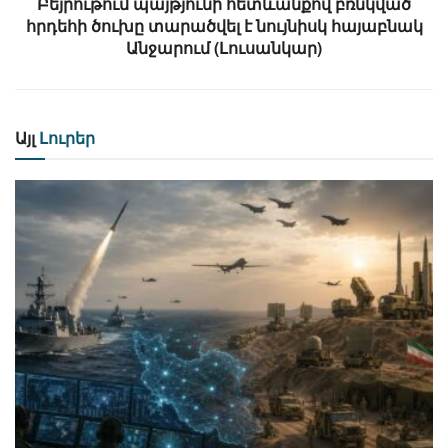
Բեյրութում պայթյունի հետևանքով բռնկված
հրդեհի ծուխը տարածվել է նույնիսկ հայաբնակ
Անջարում (Լուսանկար)
Այլ
Լուրեր