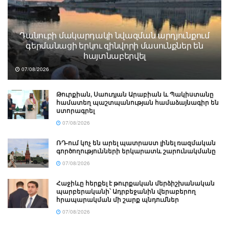
Դանուբի մակարդակի նվազման արդյունքում
գերմանացի երկու զինվորի մասունքներ են
հայտնաբերվել
07/08/2026
Թուրքիան, Սաուդյան Արաբիան և Պակիստանը
համատեղ պաշտպանության համաձայնագիր են
ստորագրել
07/08/2026
ՌԴ-ում կոչ են արել պատրաստ լինել ռազմական
գործողությունների երկարատև շարունակմանը
07/08/2026
Հաջիևը հերքել է թուրքական մերձիշխանական
պարբերականի՝ Ադրբեջանին վերաբերող
հրապարակման մի շարք պնդումներ
07/08/2026