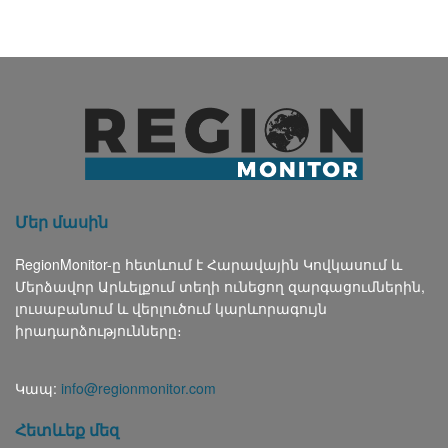
Մեր մասին
RegionMonitor-ը հետևում է Հարավային Կովկասում և
Մերձավոր Արևելքում տեղի ունեցող զարգացումներին,
լուսաբանում և վերլուծում կարևորագույն
իրադարձությունները։
Կապ:
info@regionmonitor.com
Հետևեք մեզ