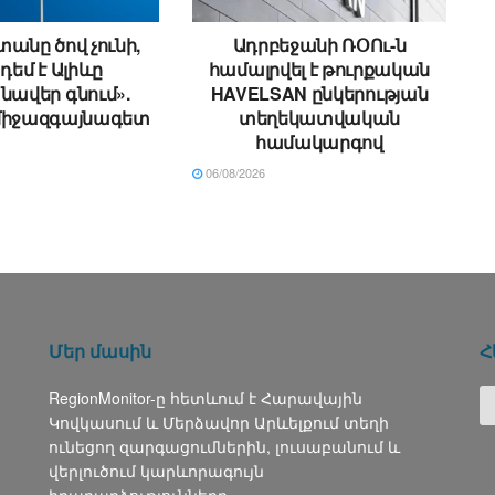
անը ծով չունի,
Ադրբեջանի ՌՕՈւ-ն
 դեմ է Ալիևը
համալրվել է թուրքական
ավեր գնում».
HAVELSAN ընկերության
միջազգայնագետ
տեղեկատվական
համակարգով
06/08/2026
Մեր մասին
Հ
RegionMonitor-ը հետևում է Հարավային
Կովկասում և Մերձավոր Արևելքում տեղի
ունեցող զարգացումներին, լուսաբանում և
վերլուծում կարևորագույն