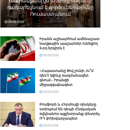
ապրանքանիշն ամբողջությամբ
դադարեցնում է գործունեությունը
Ռուսաստանում
06/08/2026
Իրանն աշխարհում ամենաշատ
նավթային պաշարներ ունեցող
3-րդ երկիրն է
06/08/2026
«Հայաստանը ծով չունի, ու՞մ
դեմ է Ալիևը ռազմանավեր
գնում». Իրանցի
միջազգայնագետ
06/08/2026
Բոսֆորի և Հորմուզի ռիսկերը
ստիպում են դեպի Հնդկական
օվկիանոս այլընտրանք փնտրել.
ՌԴ փոխվարչապետ
06/08/2026