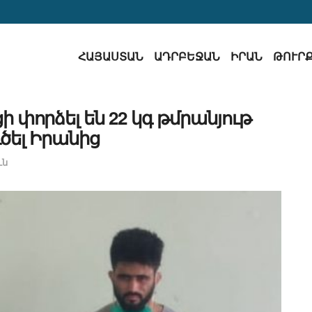
ՀԱՅԱՍՏԱՆ
ԱԴՐԲԵՋԱՆ
ԻՐԱՆ
ԹՈՒՐ
 փորձել են 22 կգ թմրանյութ
ւծել Իրանից
ւն