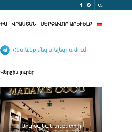
ՔԻԱ
ՎՐԱՍՏԱՆ
ՄԵՐՁԱՎՈՐ ԱՐԵՒԵԼՔ
Հետևեք մեզ տելեգրամում
Վերջին լուրեր
Թուրքական տեքստիլի