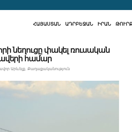
ՀԱՅԱՍՏԱՆ
ԱԴՐԲԵՋԱՆ
ԻՐԱՆ
ԹՈՒՐ
ֆորի նեղուցը փակել ռուսական
ավերի համար
ավոր Արևելք
,
Քաղաքականություն