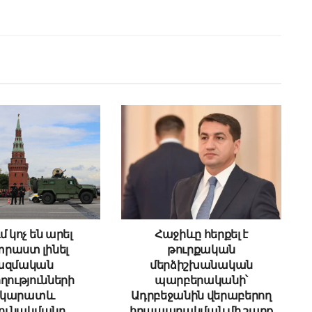
մ կոչ են արել
Հաջիևը հերքել է
րաստ լինել
թուրքական
ազմական
մերձիշխանական
ղությունների
պարբերականի՝
րկարատև
Ադրբեջանին վերաբերող
ունակմանը
հրապարակման մի շարք