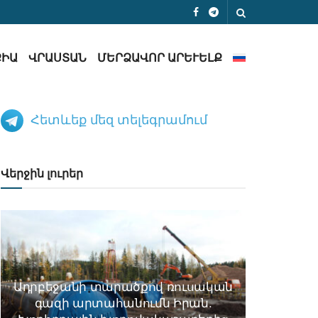
ՔԻԱ
ՎՐԱՍՏԱՆ
ՄԵՐՁԱՎՈՐ ԱՐԵՒԵԼՔ
Հետևեք մեզ տելեգրամում
Վերջին լուրեր
Ադրբեջանի տարածքով ռուսական
գազի արտահանումն Իրան.