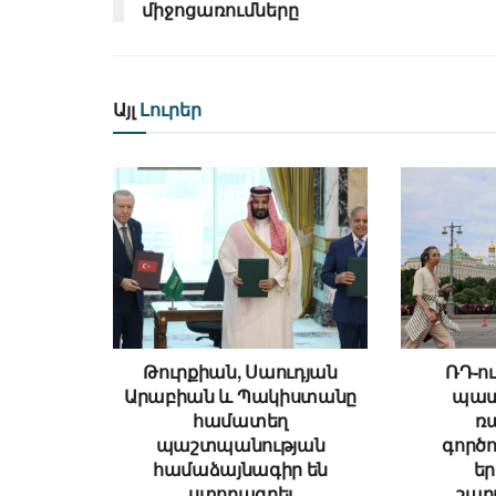
միջոցառումները
Այլ
Լուրեր
Թուրքիան, Սաուդյան
ՌԴ-ու
Արաբիան և Պակիստանը
պատ
համատեղ
ռ
պաշտպանության
գործո
համաձայնագիր են
ե
ստորագրել
շար