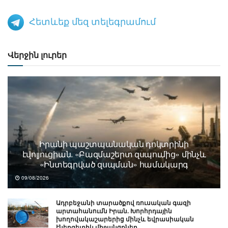
Հետևեք մեզ տելեգրամում
Վերջին լուրեր
Իրանի պաշտպանական դոկտրինի
էվոլյուցիան. «Բազմաշերտ զսպումից» մինչև
«Ինտեգրված զսպման» համակարգ
09/08/2026
Ադրբեջանի տարածքով ռուսական գազի
արտահանումն Իրան. Խորհրդային
խողովակաշարերից մինչև եվրասիական
էներգետիկ միջանցքներ