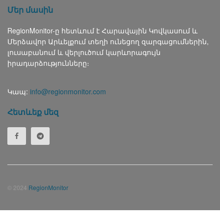
Մեր մասին
RegionMonitor-ը հետևում է Հարավային Կովկասում և
Մերձավոր Արևելքում տեղի ունեցող զարգացումներին,
լուսաբանում և վերլուծում կարևորագույն
իրադարձությունները։
Կապ:
info@regionmonitor.com
Հետևեք մեզ
© 2024
RegionMonitor