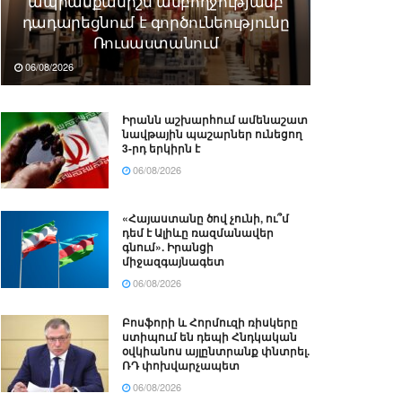
ապրանքանիշն ամբողջությամբ
դադարեցնում է գործունեությունը
Ռուսաստանում
06/08/2026
Իրանն աշխարհում ամենաշատ
նավթային պաշարներ ունեցող
3-րդ երկիրն է
06/08/2026
«Հայաստանը ծով չունի, ու՞մ
դեմ է Ալիևը ռազմանավեր
գնում». Իրանցի
միջազգայնագետ
06/08/2026
Բոսֆորի և Հորմուզի ռիսկերը
ստիպում են դեպի Հնդկական
օվկիանոս այլընտրանք փնտրել.
ՌԴ փոխվարչապետ
06/08/2026