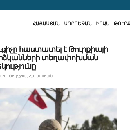
ՀԱՅԱՍՏԱՆ
ԱԴՐԲԵՋԱՆ
ԻՐԱՆ
ԹՈՒՐ
ցիչը հաստատել է Թուրքիայի
արձկանների տեղափոխման
կությունը
ցախ
,
Թուրքիա
,
Հայաստան