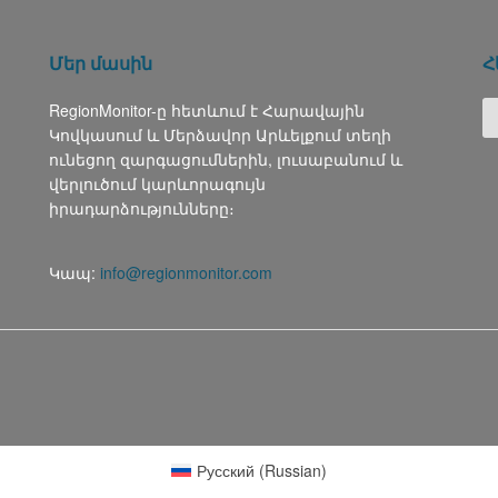
Մեր մասին
Հ
RegionMonitor-ը հետևում է Հարավային
Կովկասում և Մերձավոր Արևելքում տեղի
ունեցող զարգացումներին, լուսաբանում և
վերլուծում կարևորագույն
իրադարձությունները։
Կապ:
info@regionmonitor.com
Русский
(
Russian
)