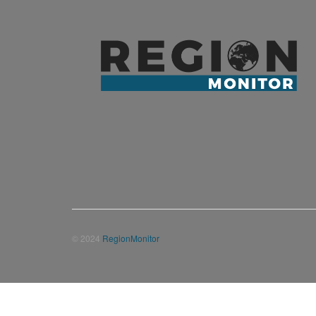
© 2024
RegionMonitor