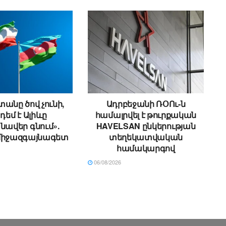
անը ծով չունի,
Ադրբեջանի ՌՕՈւ-ն
 դեմ է Ալիևը
համալրվել է թուրքական
ավեր գնում».
HAVELSAN ընկերության
միջազգայնագետ
տեղեկատվական
համակարգով
06/08/2026