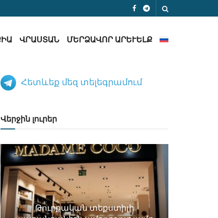
ՔԻԱ
ՎՐԱՍՏԱՆ
ՄԵՐՁԱՎՈՐ ԱՐԵՒԵԼՔ
Հետևեք մեզ տելեգրամում
Վերջին լուրեր
Թուրքական տեքստիլի