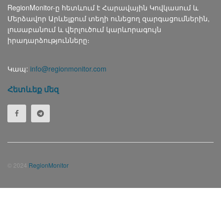
RegionMonitor-ը հետևում է Հարավային Կովկասում և
Մերձավոր Արևելքում տեղի ունեցող զարգացումներին,
լուսաբանում և վերլուծում կարևորագույն
իրադարձությունները։
Կապ:
info@regionmonitor.com
Հետևեք մեզ
© 2024
RegionMonitor
Русский
(
Russian
)