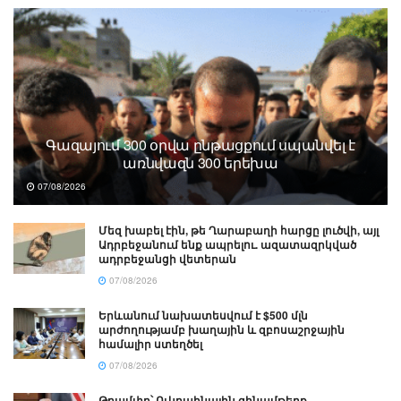
Գազայում 300 օրվա ընթացքում սպանվել է
առնվազն 300 երեխա
07/08/2026
Մեզ խաբել էին, թե Ղարաբաղի հարցը լուծվի, այլ
Ադրբեջանում ենք ապրելու. ազատազրկված
ադրբեջանցի վետերան
07/08/2026
Երևանում նախատեսվում է $500 մլն
արժողությամբ խաղային և զբոսաշրջային
համալիր ստեղծել
07/08/2026
Թրամփը՝ Ուկրաինային զինամթերք