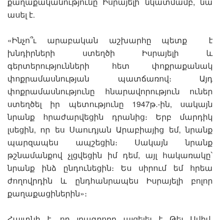
քաղաքականությունը Իսրայելի նկատմամբ, նա
ասել է.
«Ինչո՞ւ արաբական աշխարհը պետք է
խնդիրների ստեղծի Իսրայելի և
գերտերությունների հետ փոքրաքանակ
փոքրամասնության պատճառով։ Այդ
փոքրամասնությունը հնարավորություն ուներ
ստեղծել իր պետությունը 1947թ.-ին, սակայն
նրանք հրաժարվեցին դրանից։ Երբ մարդիկ
լսեցին, որ ես Սաուդյան Արաբիայից եմ, նրանք
պարզապես ապշեցին։ Սակայն նրանք
թշնամանքով չլցվեցին իմ դեմ, այլ հակառակը՝
նրանք ինձ ընդունեցին։ Ես սիրում եմ հրեա
ժողովրդին և ընդհանրապես Իսրայելի բոլոր
քաղաքացիներին»։
Հայտնի է, որ լրագրողը այցելել է Թել Ավիվ,