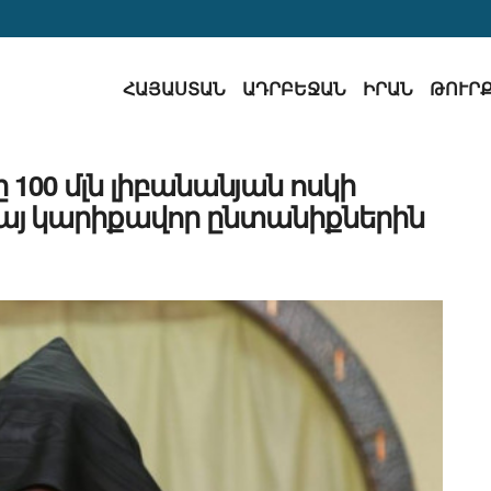
ՀԱՅԱՍՏԱՆ
ԱԴՐԲԵՋԱՆ
ԻՐԱՆ
ԹՈՒՐ
 100 մլն լիբանանյան ոսկի
յ կարիքավոր ընտանիքներին