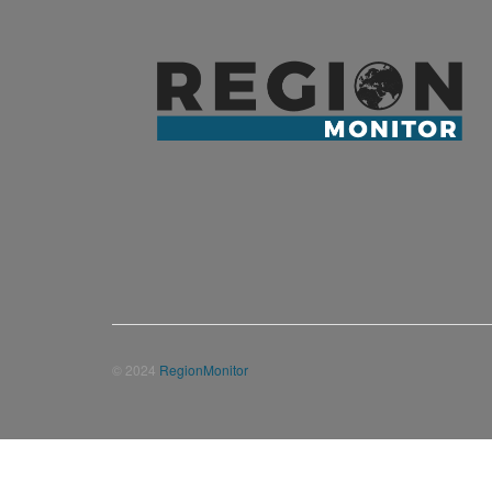
© 2024
RegionMonitor