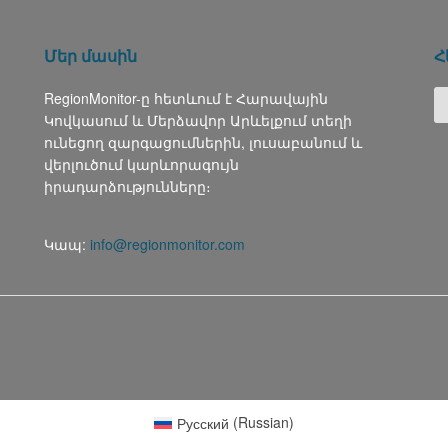
Մեր մասին
Հ
RegionMonitor-ը հետևում է Հարավային
Կովկասում և Մերձավոր Արևելքում տեղի
ունեցող զարգացումներին, լուսաբանում և
վերլուծում կարևորագույն
իրադարձությունները։
Կապ:
info@regionmonitor.com
Русский
(
Russian
)