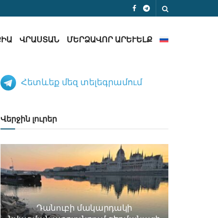
ՔԻԱ
ՎՐԱՍՏԱՆ
ՄԵՐՁԱՎՈՐ ԱՐԵՒԵԼՔ
Հետևեք մեզ տելեգրամում
Վերջին լուրեր
Դանուբի մակարդակի