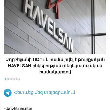
Ադրբեջանի ՌՕՈւ-ն համալրվել է թուրքական
HAVELSAN ընկերության տեղեկատվական
համակարգով
06/08/2026
Հետևեք մեզ տելեգրամում
Վերջին լուրեր