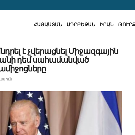
ՀԱՅԱՍՏԱՆ
ԱԴՐԲԵՋԱՆ
ԻՐԱՆ
ԹՈՒՐ
դրել է չվերացնել Միջազգային
անի դեմ սահամանված
միջոցները
թյուն