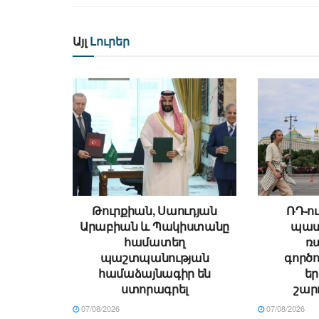
Այլ
Լուրեր
Թուրքիան, Սաուդյան
ՌԴ-ու
Արաբիան և Պակիստանը
պատ
համատեղ
ռ
պաշտպանության
գործո
համաձայնագիր են
ե
ստորագրել
շար
07/08/2026
07/08/2026