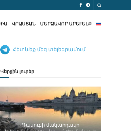
ՔԻԱ
ՎՐԱՍՏԱՆ
ՄԵՐՁԱՎՈՐ ԱՐԵՒԵԼՔ
Հետևեք մեզ տելեգրամում
Վերջին լուրեր
Դանուբի մակարդակի