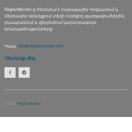
RegionMonitor-ը հետևում է Հարավային Կովկասում և
Մերձավոր Արևելքում տեղի ունեցող զարգացումներին,
լուսաբանում և վերլուծում կարևորագույն
իրադարձությունները։
Կապ:
info@regionmonitor.com
Հետևեք մեզ
© 2024
RegionMonitor
Русский
(
Russian
)