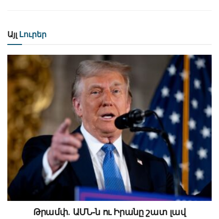
Այլ
Լուրեր
Թրամփ․ ԱՄՆ-ն ու Իրանը շատ լավ