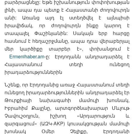
բարձրացնելը: Եթե իշխանություն փոփոխության
լինի, ապա դա պետք է Հայաստանի ժողովուրդն
անի: Առանց այդ էլ ստեղծվել է այնպիսի
իրավիճակ, որ ժողովուրդն ինքը կարող է
տապալել Փաշինյանին: Սակայն երբ հարցը
հասնում է հեղաշրջմանը, ապա դրա վերաբերյալ
մեր կարծիքը տարբեր է», փոխանցում է
Ermenihaber.am
-ը: Էրդողանն անդրադարձել է
Հայաստանում տեղի ունեցող
իրադարձություններին
Նշենք, որ Էրդողանից առաջ Հայաստանում տեղի
ունեցող իրադարձություններին անդրադարձել էր
Թուրքիայի նախագահի մամուլի խոսնակ,
Իբրահիմ Քալընը, արտգործնախարար Մևլութ
Չավուշօղլուն, իշխող «Արդարություն և
զարգացում» (ԱԶԿ-AKP) կուսակցության մամուլի
խոսնակ Օմեր Չելիքը, Էրդոդանի