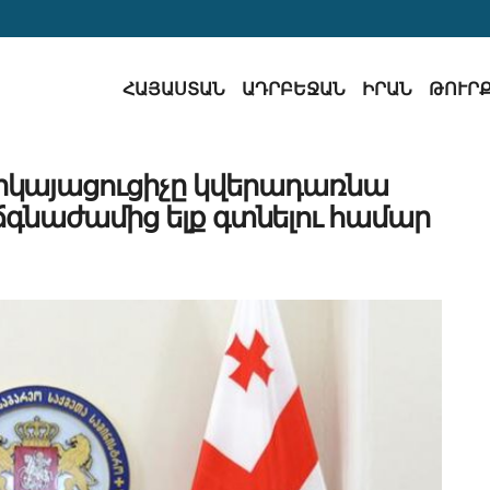
ՀԱՅԱՍՏԱՆ
ԱԴՐԲԵՋԱՆ
ԻՐԱՆ
ԹՈՒՐ
րկայացուցիչը կվերադառնա
նաժամից ելք գտնելու համար