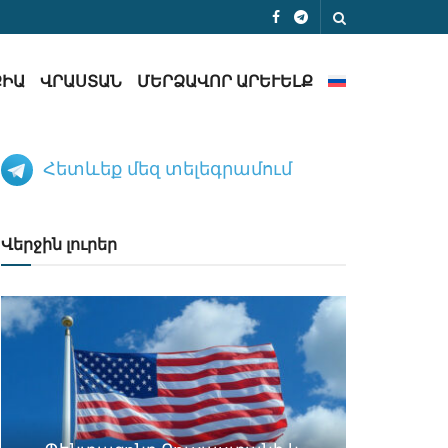
ՔԻԱ
ՎՐԱՍՏԱՆ
ՄԵՐՁԱՎՈՐ ԱՐԵՒԵԼՔ
Հետևեք մեզ տելեգրամում
Վերջին լուրեր