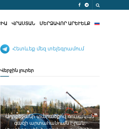
ՔԻԱ
ՎՐԱՍՏԱՆ
ՄԵՐՁԱՎՈՐ ԱՐԵՒԵԼՔ
Հետևեք մեզ տելեգրամում
Վերջին լուրեր
Ադրբեջանի տարածքով ռուսական
գազի արտահանումն Իրան.