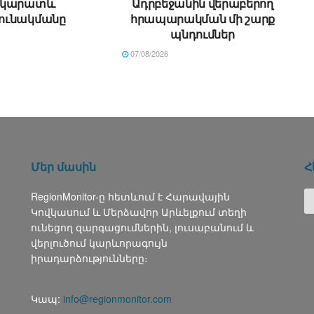
րկարատև
Ադրբեջանին վերաբերող
ունակմանը
հրապարակման մի շարք
պնդումներ
07/08/2026
Մեր մասին
Հ
RegionMonitor-ը հետևում է Հարավային
Կովկասում և Մերձավոր Արևելքում տեղի
ունեցող զարգացումներին, լուսաբանում և
վերլուծում կարևորագույն
իրադարձությունները։
Կապ:
info@regionmonitor.com