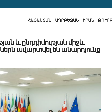
ՀԱՅԱՍՏԱՆ
ԱԴՐԲԵՋԱՆ
ԻՐԱՆ
ԹՈՒՐ
ան և ընդդիմության միջև
ներն ավարտվել են անարդյունք