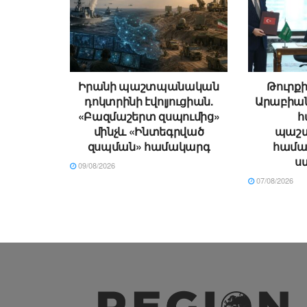
Իրանի պաշտպանական
Թուրքի
դոկտրինի էվոլյուցիան.
Արաբիա
«Բազմաշերտ զսպումից»
հ
մինչև «Ինտեգրված
պաշտ
զսպման» համակարգ
համա
ս
09/08/2026
07/08/2026