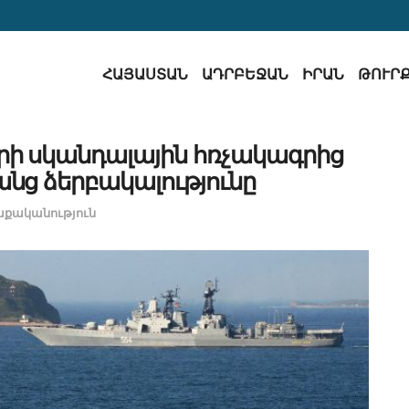
ՀԱՅԱՍՏԱՆ
ԱԴՐԲԵՋԱՆ
ԻՐԱՆ
ԹՈՒՐ
րի սկանդալային հռչակագրից
րանց ձերբակալությունը
քականություն