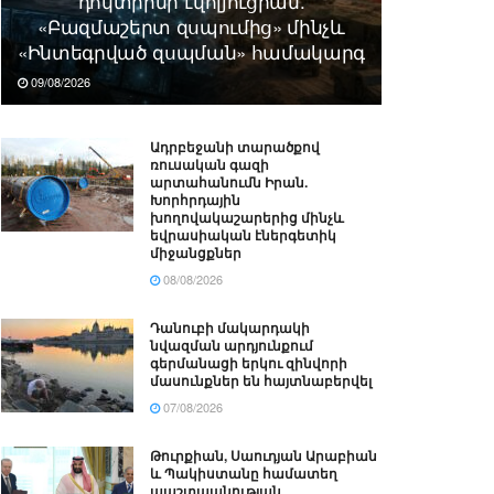
դոկտրինի էվոլյուցիան.
«Բազմաշերտ զսպումից» մինչև
«Ինտեգրված զսպման» համակարգ
09/08/2026
Ադրբեջանի տարածքով
ռուսական գազի
արտահանումն Իրան.
Խորհրդային
խողովակաշարերից մինչև
եվրասիական էներգետիկ
միջանցքներ
08/08/2026
Դանուբի մակարդակի
նվազման արդյունքում
գերմանացի երկու զինվորի
մասունքներ են հայտնաբերվել
07/08/2026
Թուրքիան, Սաուդյան Արաբիան
և Պակիստանը համատեղ
պաշտպանության