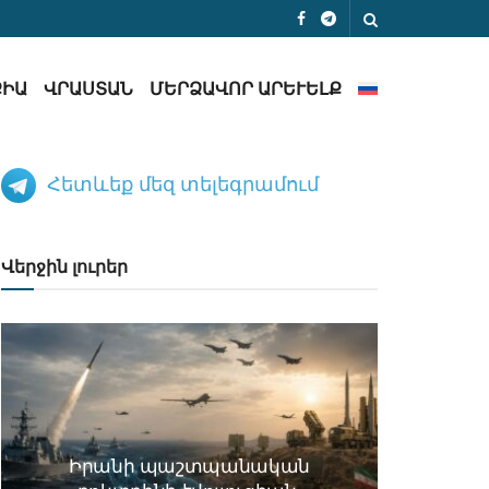
ՔԻԱ
ՎՐԱՍՏԱՆ
ՄԵՐՁԱՎՈՐ ԱՐԵՒԵԼՔ
Հետևեք մեզ տելեգրամում
Վերջին լուրեր
Իրանի պաշտպանական