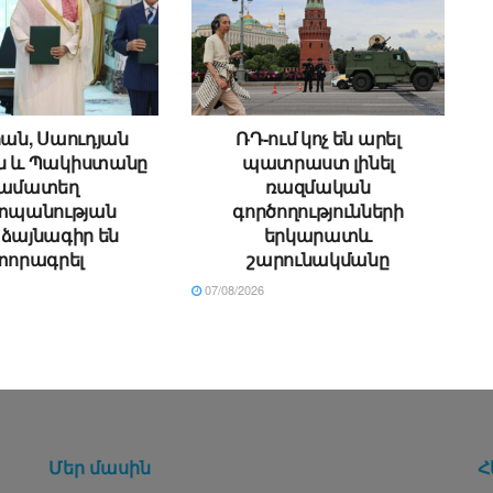
ան, Սաուդյան
ՌԴ-ում կոչ են արել
ն և Պակիստանը
պատրաստ լինել
ամատեղ
ռազմական
պանության
գործողությունների
ձայնագիր են
երկարատև
տորագրել
շարունակմանը
07/08/2026
Մեր մասին
Հ