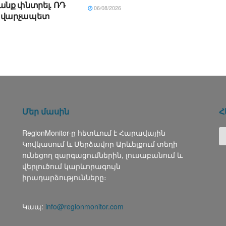
անք փնտրել. ՌԴ
06/08/2026
վարչապետ
Մեր մասին
Հ
RegionMonitor-ը հետևում է Հարավային
Կովկասում և Մերձավոր Արևելքում տեղի
ունեցող զարգացումներին, լուսաբանում և
վերլուծում կարևորագույն
իրադարձությունները։
Կապ:
info@regionmonitor.com