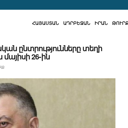
ՀԱՅԱՍՏԱՆ
ԱԴՐԲԵՋԱՆ
ԻՐԱՆ
ԹՈՒՐ
ան ընտրությունները տեղի
 մայիսի 26-ին
լք