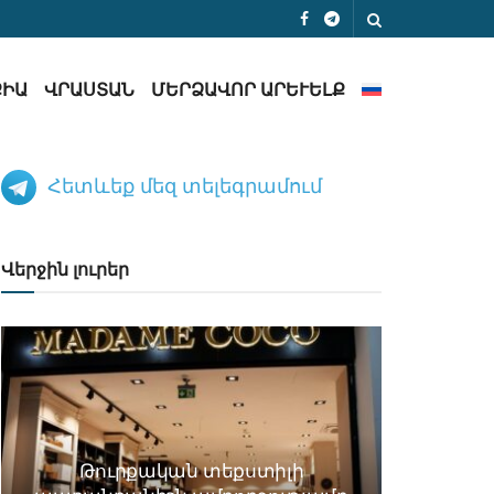
ՔԻԱ
ՎՐԱՍՏԱՆ
ՄԵՐՁԱՎՈՐ ԱՐԵՒԵԼՔ
Հետևեք մեզ տելեգրամում
Վերջին լուրեր
Թուրքական տեքստիլի