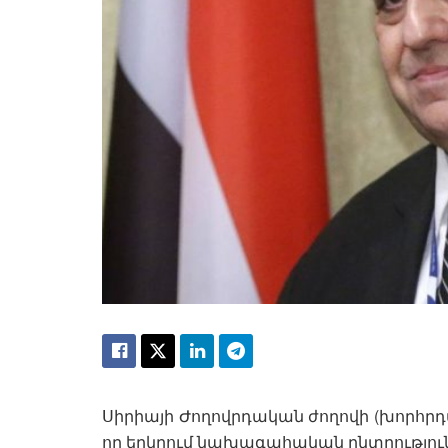
Սիրիայի Ժողովրդական ժողովի (խորհր
որ երկրում նախագահական ընտրությունն