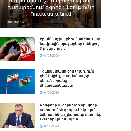
ապրանքանիշն ամբողջությամբ
դադարեցնում է գործունեությունը
Ռուսաստանում
06/08/2026
Իրանն աշխարհում ամենաշատ
նավթային պաշարներ ունեցող
3-րդ երկիրն է
06/08/2026
«Հայաստանը ծով չունի, ու՞մ
դեմ է Ալիևը ռազմանավեր
գնում». Իրանցի
միջազգայնագետ
06/08/2026
Բոսֆորի և Հորմուզի ռիսկերը
ստիպում են դեպի Հնդկական
օվկիանոս այլընտրանք փնտրել.
ՌԴ փոխվարչապետ
06/08/2026