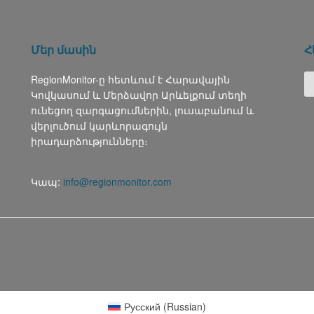
Մեր մասին
Հ
RegionMonitor-ը հետևում է Հարավային
Կովկասում և Մերձավոր Արևելքում տեղի
ունեցող զարգացումներին, լուսաբանում և
վերլուծում կարևորագույն
իրադարձությունները։
Կապ:
info@regionmonitor.com
Русский
(
Russian
)