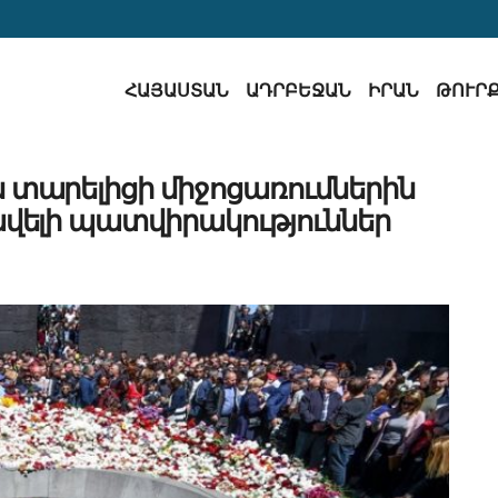
ՀԱՅԱՍՏԱՆ
ԱԴՐԲԵՋԱՆ
ԻՐԱՆ
ԹՈՒՐ
 տարելիցի միջոցառումներին
վելի պատվիրակություններ