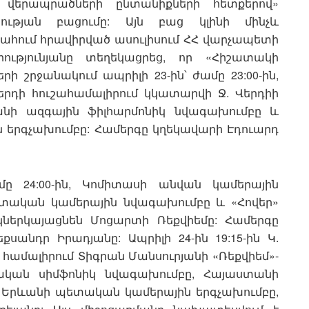
ը վերապրածների ընտանիքների հետքերով»
ւթյան բացումը: Այն բաց կլինի մինչև
սրահում հրավիրված ասուլիսում ՀՀ վարչապետի
ությունյանը տեղեկացրեց, որ «Հիշատակի
րի շրջանակում ապրիլի 23-ին՝ ժամը 23:00-ին,
րդի հուշահամալիրում կկատարվի Ջ. Վերդիի
անի ազգային ֆիլհարմոնիկ նվագախումբը և
րգչախումբը: Համերգը կղեկավարի Էդուարդ
ժամը 24:00-ին, Կոմիտասի անվան կամերային
տական կամերային նվագախումբը և «Հովեր»
ներկայացնեն Մոցարտի Ռեքվիեմը: Համերգը
սանդր Իրադյանը: Ապրիլի 24-ին 19:15-ին Կ.
համալիրում Տիգրան Մանսուրյանի «Ռեքվիեմ»-
կան սիմֆոնիկ նվագախումբը, Հայաստանի
 Երևանի պետական կամերային երգչախումբը,