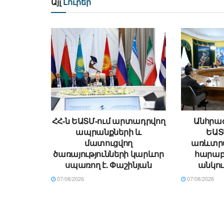
Այլ
Լուրեր
ՀՀ-ն ԵԱՏՄ-ում արտադրվող
Անհրաժ
ապրանքների և
ԵԱՏ
մատուցվող
առևտր
ծառայությունների կարևոր
հարաբե
սպառող է. Փաշինյան
անկու
07/08/2026
07/08/2026