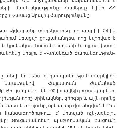
քեյանը: Այս միջոցառմանը նախատեսվում է
երի մասնակցությունը: Համերգը կլինի ՀՀ
րքո»,-ասաց Արայիկ Հարությունյանը:
 Այվազյանը տեղեկացրեց, որ ապրիլի 24-ին
ում կբացվի ցուցահանդես, որը նվիրված է
 և կրոնական հուշակոթողների և այլ արվեստի
անդեսը կրելու է «Վտանգած ժառանգություն»
ը տեղի կունենա ցեղասպանության տարելիցի
լու նպատակով Հայաստան ժամանած
 Ցուցադրվելու են 100-ից ավելի լուսանկարներ,
ության որոշ օրինակներ, գորգեր և այլն, որոնք
ին ժառանգությունը, որն այսօր վտանգված է: Դա
ն հանցագործություն է՝ միտված ոչնչացնելու
յանը: Ցուցահանդեսի պաշտոնական բացումը
ար բաց է լինելու է ապրիլի 25-ից և կտևի մինչև