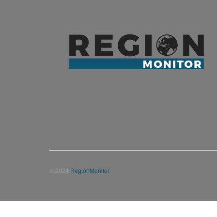
© 2024
RegionMonitor