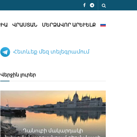
ՔԻԱ
ՎՐԱՍՏԱՆ
ՄԵՐՁԱՎՈՐ ԱՐԵՒԵԼՔ
Հետևեք մեզ տելեգրամում
Վերջին լուրեր
Դանուբի մակարդակի