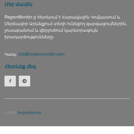
Մեր մասին
RegionMonitor-ը հետևում է Հարավային Կովկասում և
Մերձավոր Արևելքում տեղի ունեցող զարգացումներին,
լուսաբանում և վերլուծում կարևորագույն
իրադարձությունները։
Կապ:
info@regionmonitor.com
Հետևեք մեզ
© 2024
RegionMonitor
Русский
(
Russian
)