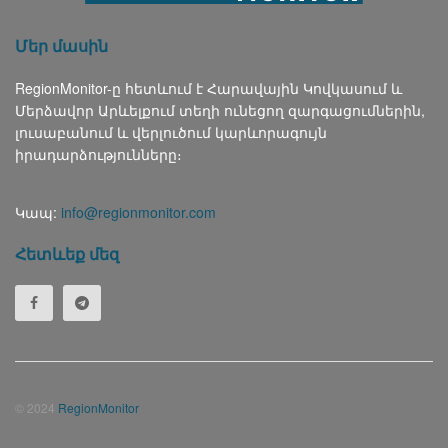
Մեր մասին
RegionMonitor-ը հետևում է Հարավային Կովկասում և
Մերձավոր Արևելքում տեղի ունեցող զարգացումներին,
լուսաբանում և վերլուծում կարևորագույն
իրադարձությունները։
Կապ:
info@regionmonitor.com
Հետևեք մեզ
© 2024
RegionMonitor