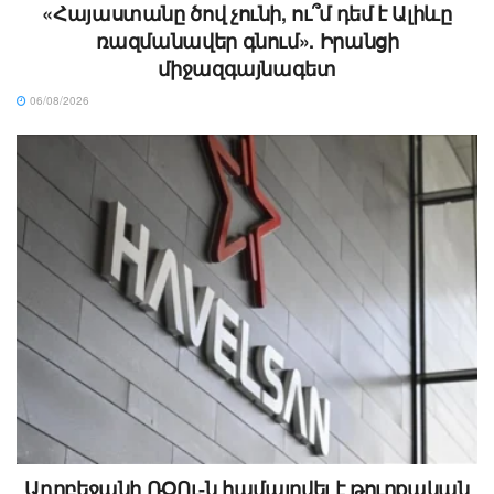
«Հայաստանը ծով չունի, ու՞մ դեմ է Ալիևը
ռազմանավեր գնում». Իրանցի
միջազգայնագետ
06/08/2026
Ադրբեջանի ՌՕՈւ-ն համալրվել է թուրքական