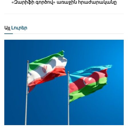
«Զարիֆի գործով» առաջին հրաժարականը
Այլ
Լուրեր