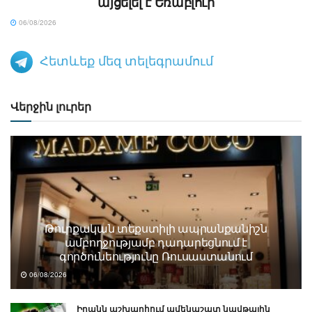
այցելել է Եռաբլուր
06/08/2026
Հետևեք մեզ տելեգրամում
Վերջին լուրեր
Թուրքական տեքստիլի ապրանքանիշն
ամբողջությամբ դադարեցնում է
գործունեությունը Ռուսաստանում
06/08/2026
Իրանն աշխարհում ամենաշատ նավթային