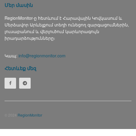
Մեր մասին
RegionMonitor-ը հետևում է Հարավային Կովկասում և
Մերձավոր Արևելքում տեղի ունեցող զարգացումներին,
լուսաբանում և վերլուծում կարևորագույն
իրադարձությունները։
Կապ:
info@regionmonitor.com
Հետևեք մեզ
© 2024
RegionMonitor
Русский
(
Russian
)