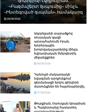
դոկտրինի էվոլյուցիան.
«Բազմաշերտ զսպումից» մինչև
«Ինտեգրված զսպման» համակարգ
09/08/2026
Ադրբեջանի տարածքով
ռուսական գազի
արտահանումն Իրան.
Խորհրդային
խողովակաշարերից մինչև
եվրասիական էներգետիկ
միջանցքներ
08/08/2026
Դանուբի մակարդակի
նվազման արդյունքում
գերմանացի երկու զինվորի
մասունքներ են հայտնաբերվել
07/08/2026
Թուրքիան, Սաուդյան Արաբիան
և Պակիստանը համատեղ
պաշտպանության