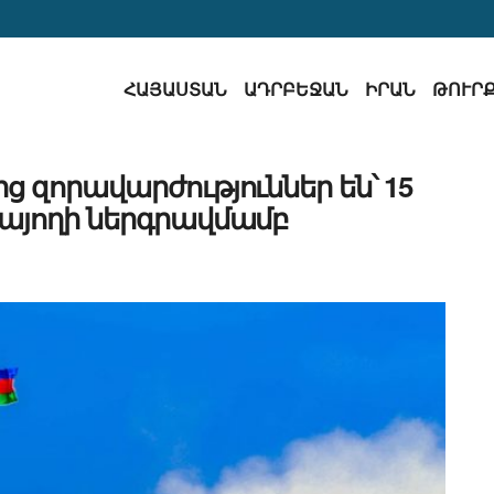
ՀԱՅԱՍՏԱՆ
ԱԴՐԲԵՋԱՆ
ԻՐԱՆ
ԹՈՒՐ
ից զորավարժություններ են՝ 15
այողի ներգրավմամբ