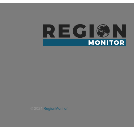
© 2024
RegionMonitor