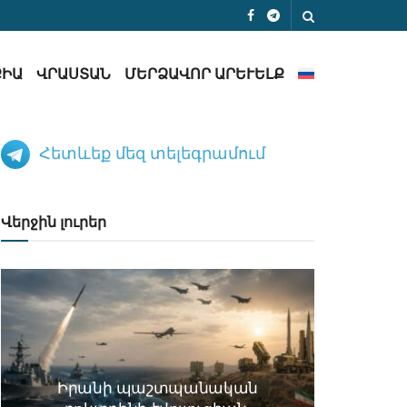
ՔԻԱ
ՎՐԱՍՏԱՆ
ՄԵՐՁԱՎՈՐ ԱՐԵՒԵԼՔ
Հետևեք մեզ տելեգրամում
Վերջին լուրեր
Իրանի պաշտպանական