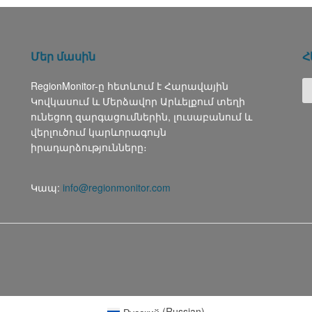
Մեր մասին
Հ
RegionMonitor-ը հետևում է Հարավային
Կովկասում և Մերձավոր Արևելքում տեղի
ունեցող զարգացումներին, լուսաբանում և
վերլուծում կարևորագույն
իրադարձությունները։
Կապ:
info@regionmonitor.com
Русский
(
Russian
)