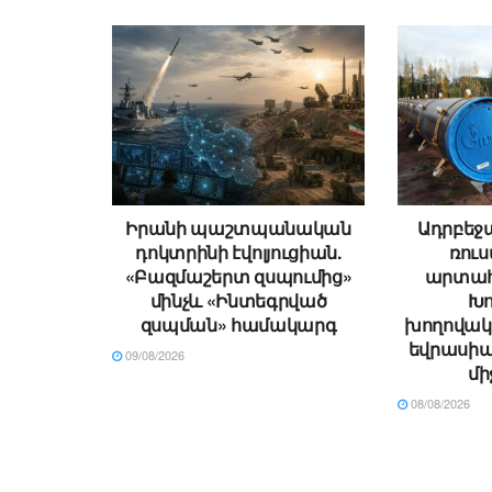
Իրանի պաշտպանական
Ադրբեջ
դոկտրինի էվոլյուցիան.
ռու
«Բազմաշերտ զսպումից»
արտահ
մինչև «Ինտեգրված
Խո
զսպման» համակարգ
խողովակ
եվրասիա
09/08/2026
մի
08/08/2026