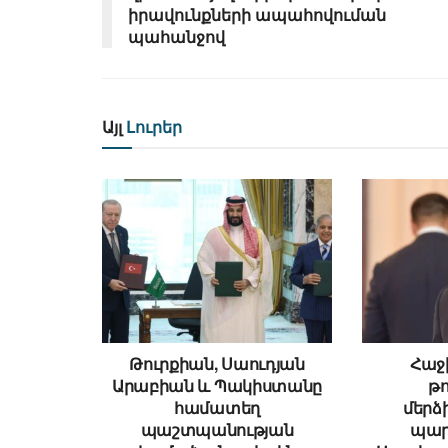
իրավունքների ապահովուման
պահանջով
Այլ
Լուրեր
Թուրքիան, Սաուդյան
Հաջի
Արաբիան և Պակիստանը
թ
համատեղ
մեր
պաշտպանության
պար