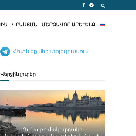
ՔԻԱ
ՎՐԱՍՏԱՆ
ՄԵՐՁԱՎՈՐ ԱՐԵՒԵԼՔ
Հետևեք մեզ տելեգրամում
Վերջին լուրեր
Դանուբի մակարդակի