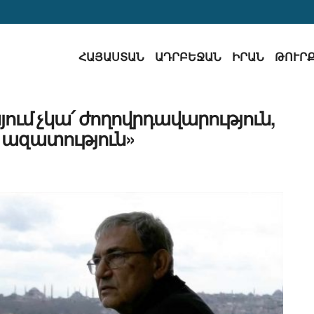
ՀԱՅԱՍՏԱՆ
ԱԴՐԲԵՋԱՆ
ԻՐԱՆ
ԹՈՒՐ
ում չկա՛ ժողովրդավարություն,
 ազատություն»