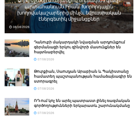
Ադրբեջանի տարածքով ռուսական գազի
արտահանումն Իրան. Խորհրդային
խողովակաշարերից մինչև եվրասիական
էներգետիկ միջանցքներ
08/08/2026
Դանուբի մակարդակի նվազման արդյունքում
գերմանացի երկու զինվորի մասունքներ են
հայտնաբերվել
07/08/2026
Թուրքիան, Սաուդյան Արաբիան և Պակիստանը
համատեղ պաշտպանության համաձայնագիր են
ստորագրել
07/08/2026
ՌԴ-ում կոչ են արել պատրաստ լինել ռազմական
գործողությունների երկարատև շարունակմանը
07/08/2026