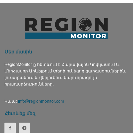
Մեր մասին
RegionMonitor-ը հետևում է Հարավային Կովկասում և
Մերձավոր Արևելքում տեղի ունեցող զարգացումներին,
լուսաբանում և վերլուծում կարևորագույն
իրադարձությունները։
Կապ:
info@regionmonitor.com
Հետևեք մեզ