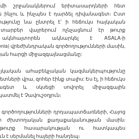
մի շրջանակներում երիտասարդների հետ
ե ինչու և ինչպես է դարձել դիվանագետ։ Ըստ
յունը նա ընտրել է՝ ի հեճուկս հայկական
տարբեր վայրերում ոչնչացնում էր թուրք
ն ակնհայտորեն ակնարկել է ASALA-ի
of Armenia) վրեժխնդրական գործողությունների մասին,
թյան հարցի միջազգայնացմանը:
այկական ահաբեկչական կազմակերպությունը
ների վրա, զոհեր էինք տալիս: Ես էլ, ի հեճուկս
ագետ և սկսեցի սովորել միջազգային
ատմել է Չավուշօղլուն։
A-ի գործողությունների դրդապատճառների, Հայոց
յի ժխտողական քաղաքականության մասին։
ուրք հասարակության ու հատկապես
ն է սերմանել հայերի հանդեպ։