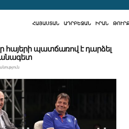
ՀԱՅԱՍՏԱՆ
ԱԴՐԲԵՋԱՆ
ԻՐԱՆ
ԹՈՒՐ
 որ հայերի պատճառով է դարձել
վանագետ
նություն