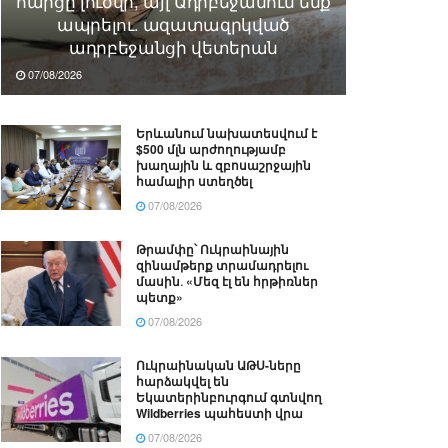
հարցը լուծվի, այլ Ադրբեջանում ենք
ապրելու. ազատազրկված
ադրբեջանցի վետերան
07/08/2026
Երևանում նախատեսվում է
$500 մլն արժողությամբ
խաղային և զբոսաշրջային
համալիր ստեղծել
07/08/2026
Թրամփը՝ Ուկրաինային
զինամթերք տրամադրելու
մասին․ «Մեզ էլ են հրթիռներ
պետք»
07/08/2026
Ուկրաինական ԱԹՍ-ները
հարձակվել են
Եկատերինբուրգում գտնվող
Wildberries պահեստի վրա
07/08/2026