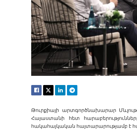
Թուրքիայի արտգործնախարար Մևլութ Չ
Հայաստանի հետ հարաբերություննե
հակահայկական հայտարարությամբ է հան