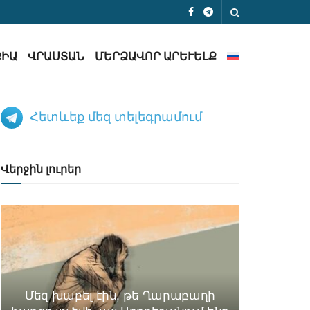
ՔԻԱ
ՎՐԱՍՏԱՆ
ՄԵՐՁԱՎՈՐ ԱՐԵՒԵԼՔ
Հետևեք մեզ տելեգրամում
Վերջին լուրեր
Մեզ խաբել էին, թե Ղարաբաղի