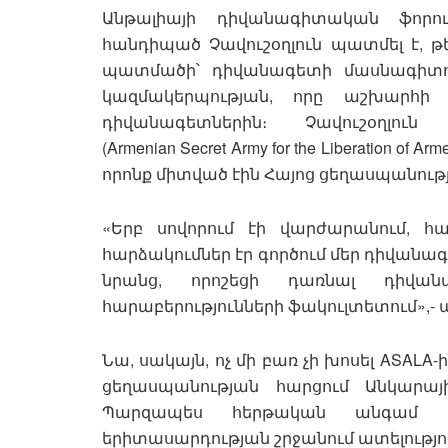
Անթալիայի դիվանագիտական ֆորու
հանդիպած Չավուշօղլուն պատմել է, թ
պատմածի՝ դիվանագետի մասնագիտութ
կազմակերպության, որը աշխարհի 
դիվանագետներին։ Չավուշօղլու
(Armenian Secret Army for the Liberation 
որոնք միտված էին Հայոց ցեղասպանու
«Երբ սովորում էի վարժարանում, հ
հարձակումներ էր գործում մեր դիվանագետ
նրանց, որոշեցի դառնալ դիվան
հարաբերությունների ֆակուլտետում»,- պ
Նա, սակայն, ոչ մի բառ չի խոսել ASAL
ցեղասպանության հարցում Անկարա
Պարզապես հերթական անգամ թ
երիտասարդության շրջանում ատելությու