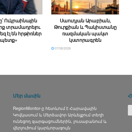
՝ Ուկրաինային
Սաուդյան Արաբիան,
րք տրամադրելու
Թուրքիան և Պակիստանը
եզ էլ են հրթիռներ
ռազմական պակտ
պետք»
կստորագրեն
07/08/2026
Մեր մասին
Հ
RegionMonitor-ը հետևում է Հարավային
Կովկասում և Մերձավոր Արևելքում տեղի
ունեցող զարգացումներին, լուսաբանում և
վերլուծում կարևորագույն