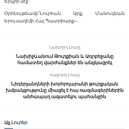
Երկրի մէջ:
Օրհնութեամբ՝Նուրհան Արք. Մանուկեան
Երուսաղէմի Հայ Պատրիարք»:
Նախորդ Լուրը
Նախիջևանում Թուրքիան և Ադրբեջանը
համատեղ վարժանքներ են անցկացրել
Հաջորդ Lուրը
Նիդերլանդների խորհրդարանի թուրքական
խմբակցությունը միացել է հայ ռազմագերիներին
անհապաղ ազատելու պահանջին
Այլ
Լուրեր