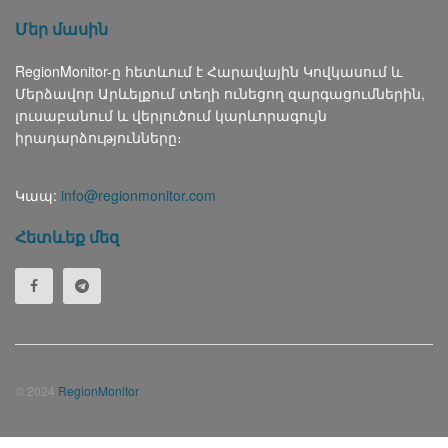
Մեր մասին
RegionMonitor-ը հետևում է Հարավային Կովկասում և
Մերձավոր Արևելքում տեղի ունեցող զարգացումներին,
լուսաբանում և վերլուծում կարևորագույն
իրադարձությունները։
Կապ:
info@regionmonitor.com
Հետևեք մեզ
© 2024
RegionMonitor