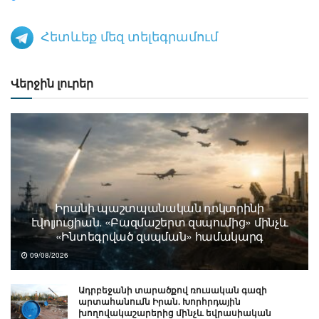
Հետևեք մեզ տելեգրամում
Վերջին լուրեր
Իրանի պաշտպանական դոկտրինի
էվոլյուցիան. «Բազմաշերտ զսպումից» մինչև
«Ինտեգրված զսպման» համակարգ
09/08/2026
Ադրբեջանի տարածքով ռուսական գազի
արտահանումն Իրան. Խորհրդային
խողովակաշարերից մինչև եվրասիական