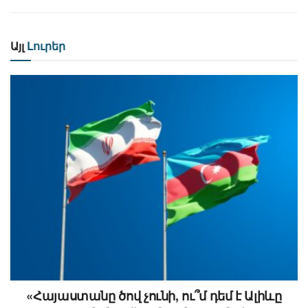
Այլ
Լուրեր
«Հայաստանը ծով չունի, ու՞մ դեմ է Ալիևը