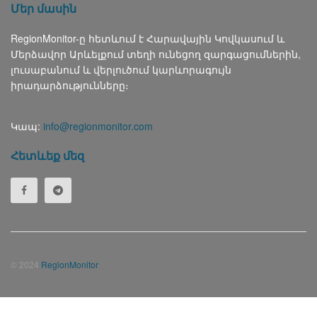
Մեր մասին
RegionMonitor-ը հետևում է Հարավային Կովկասում և
Մերձավոր Արևելքում տեղի ունեցող զարգացումներին,
լուսաբանում և վերլուծում կարևորագույն
իրադարձությունները։
Կապ:
info@regionmonitor.com
Հետևեք մեզ
© 2024
RegionMonitor
Русский
(
Russian
)