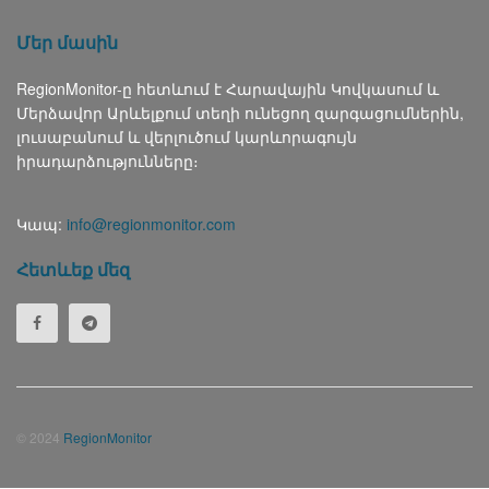
Մեր մասին
RegionMonitor-ը հետևում է Հարավային Կովկասում և
Մերձավոր Արևելքում տեղի ունեցող զարգացումներին,
լուսաբանում և վերլուծում կարևորագույն
իրադարձությունները։
Կապ:
info@regionmonitor.com
Հետևեք մեզ
© 2024
RegionMonitor