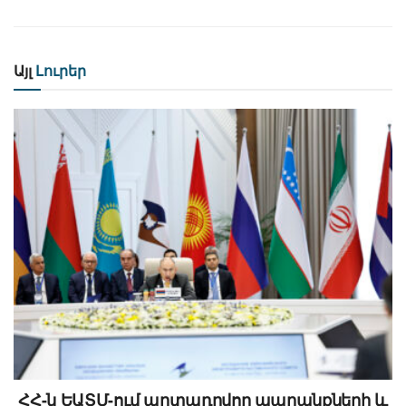
Այլ
Լուրեր
ՀՀ-ն ԵԱՏՄ-ում արտադրվող ապրանքների և