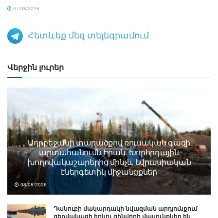
07/08/2026
Հետևեք մեզ տելեգրամում
Վերջին լուրեր
Ադրբեջանի տարածքով ռուսական գազի
արտահանումն Իրան. Խորհրդային
խողովակաշարերից մինչև եվրասիական
էներգետիկ միջանցքներ
08/08/2026
Դանուբի մակարդակի նվազման արդյունքում
գերմանացի երկու զինվորի մասունքներ են