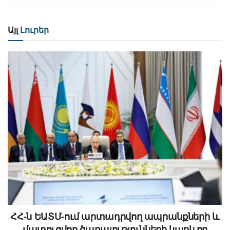
Այլ
Լուրեր
ՀՀ-ն ԵԱՏՄ-ում արտադրվող ապրանքների և
մատուցվող ծառայությունների կարևոր