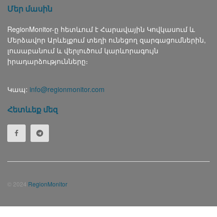
Մեր մասին
RegionMonitor-ը հետևում է Հարավային Կովկասում և
Մերձավոր Արևելքում տեղի ունեցող զարգացումներին,
լուսաբանում և վերլուծում կարևորագույն
իրադարձությունները։
Կապ:
info@regionmonitor.com
Հետևեք մեզ
© 2024
RegionMonitor