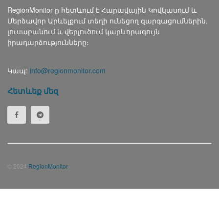
RegionMonitor-ը հետևում է Հարավային Կովկասում և
Մերձավոր Արևելքում տեղի ունեցող զարգացումներին,
լուսաբանում և վերլուծում կարևորագույն
իրադարձությունները։
Կապ:
info@regionmonitor.com
Հետևեք մեզ
© 2024
RegionMonitor
Русский
(
Russian
)