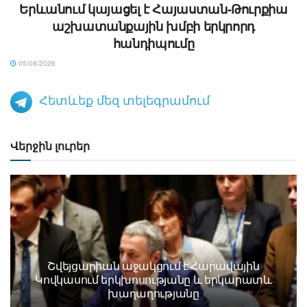
Երևանում կայացել է Հայաստան-Թուրքիա
աշխատանքային խմբի երկրորդ
հանդիպումը
05/08/2026
Հետևեք մեզ տելեգրամում
Վերջին լուրեր
Շվեյցարիան աջակցում է Հարավային
Կովկասում երկխոսությանը և երկարատև
խաղաղությանը