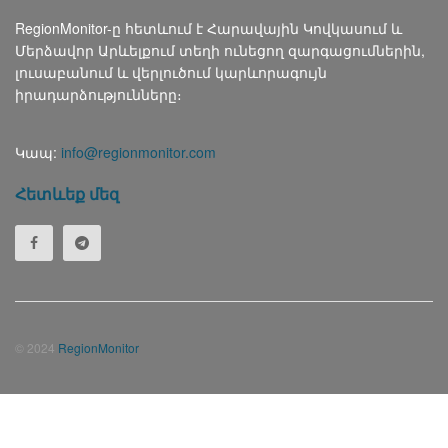
RegionMonitor-ը հետևում է Հարավային Կովկասում և
Մերձավոր Արևելքում տեղի ունեցող զարգացումներին,
լուսաբանում և վերլուծում կարևորագույն
իրադարձությունները։
Կապ:
info@regionmonitor.com
Հետևեք մեզ
© 2024
RegionMonitor
Русский
(
Russian
)