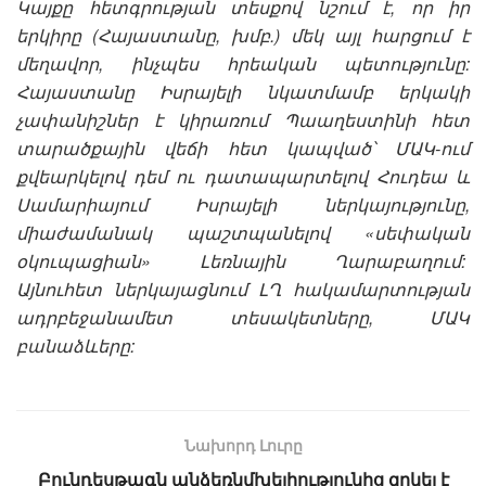
Կայքը հետգրության տեսքով նշում է, որ իր
երկիրը (Հայաստանը, խմբ.) մեկ այլ հարցում է
մեղավոր, ինչպես հրեական պետությունը:
Հայաստանը Իսրայելի նկատմամբ երկակի
չափանիշներ է կիրառում Պաաղեստինի հետ
տարածքային վեճի հետ կապված՝ ՄԱԿ-ում
քվեարկելով դեմ ու դատապարտելով Հուդեա և
Սամարիայում Իսրայելի ներկայությունը,
միաժամանակ պաշտպանելով «սեփական
օկուպացիան» Լեռնային Ղարաբաղում:
Այնուհետ ներկայացնում ԼՂ հակամարտության
ադրբեջանամետ տեսակետները, ՄԱԿ
բանաձևերը:
Նախորդ Լուրը
Բունդեսթագն անձեռնմխելիությունից զրկել է