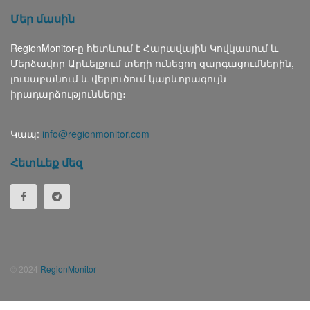
Մեր մասին
RegionMonitor-ը հետևում է Հարավային Կովկասում և
Մերձավոր Արևելքում տեղի ունեցող զարգացումներին,
լուսաբանում և վերլուծում կարևորագույն
իրադարձությունները։
Կապ:
info@regionmonitor.com
Հետևեք մեզ
© 2024
RegionMonitor