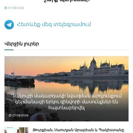
07/08/2026
Հետևեք մեզ տելեգրամում
Վերջին լուրեր
Դանուբի մակարդակի նվազման արդյունքում
գերմանացի երկու զինվորի մասունքներ են
հայտնաբերվել
07/08/2026
Թուրքիան, Սաուդյան Արաբիան և Պակիստանը