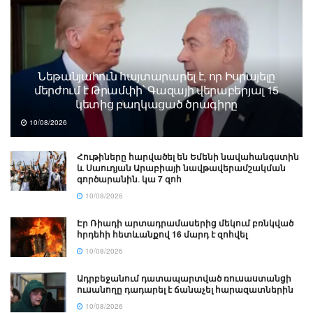
Նեթանյահուն հայտարարել է, որ Իսրայելը
մերժում է Թրամփի՝ Գազայի վերաբերյալ 15
կետից բաղկացած ծրագիրը
10/08/2026
Հութիները հարվածել են Եմենի նավահանգստին
և Սաուդյան Արաբիայի նավթավերամշակման
գործարանին․ կա 7 զոհ
10/08/2026
Էր Ռիադի արտադրամասերից մեկում բռնկված
հրդեհի հետևանքով 16 մարդ է զոհվել
10/08/2026
Ադրբեջանում դատապարտված ռուսաստանցի
ուսանողը դադարել է ճանաչել հարազատներին
10/08/2026