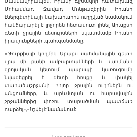
Մասնավորապես, Իրանի գլխավոր դատախազ
Մոհամմադ Ջավադ Մոնթազերին Իրանի
էներգետիկայի նախարարին ուղղված նամակում
հանձարարել է լրջորեն հետամուտ լինել Արաքսի
գետի ջրային ռեսուրսների նկատմամբ Իրանի
իրավունքների պահպանմանը:
«Թուրքիայի կողմից Արաքս սահմանային գետի
վրա մի քանի ամբարտակների և սահմանի
զրոյական կետում պարսպի կառուցումը
նվազեցրել է գետի հոսքը և փակել
տարածաշրջանի բոլոր ջրային ուղիներն ու
անցումները, և արևմտյան ու հարավային
շրջաններից փոշու տարածման պատճառ
դարձել»,- նշվել է նամակում:
Նախորդ Լուրը