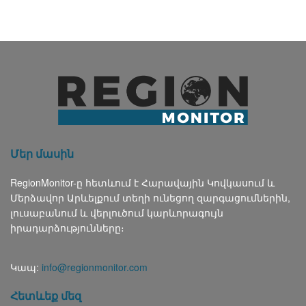
Մեր մասին
RegionMonitor-ը հետևում է Հարավային Կովկասում և
Մերձավոր Արևելքում տեղի ունեցող զարգացումներին,
լուսաբանում և վերլուծում կարևորագույն
իրադարձությունները։
Կապ:
info@regionmonitor.com
Հետևեք մեզ