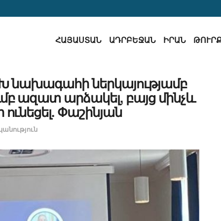
ՀԱՅԱՍՏԱՆ
ԱԴՐԲԵՋԱՆ
ԻՐԱՆ
ԹՈՒՐ
Խ նախագահի ներկայությամբ
բ ազատ արձակել, բայց մինչև
ի ունեցել. Փաշինյան
անություն