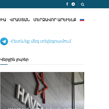
ՔԻԱ
ՎՐԱՍՏԱՆ
ՄԵՐՁԱՎՈՐ ԱՐԵՒԵԼՔ
Հետևեք մեզ տելեգրամում
Վերջին լուրեր