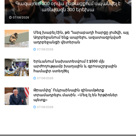
Գազայում 300 օրվա ընթացքում սպանվել է
առնվազն 300 երեխա
07/08/2026
Մեզ խաբել էին, թե Ղարաբաղի հարցը լուծվի, այլ
Ադրբեջանում ենք ապրելու. ազատազրկված
ադրբեջանցի վետերան
07/08/2026
Երևանում նախատեսվում է $500 մլն
արժողությամբ խաղային և զբոսաշրջային
համալիր ստեղծել
07/08/2026
Թրամփը՝ Ուկրաինային զինամթերք
տրամադրելու մասին․ «Մեզ էլ են հրթիռներ
պետք»
07/08/2026